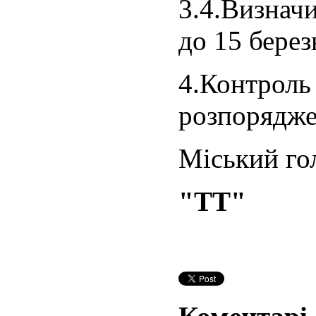
3.4.Визнач
до 15 берез
4.Контр
розпорядже
Міський го
"ТТ"