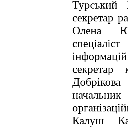
Турський 
секретар ра
Олена Ю
спеціал
інформац
секретар к
Добрікова
началь
організаці
Калуш Ка