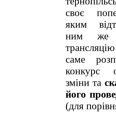
тернопіль
своє попе
яким відт
ним же 
трансляцію
саме роз
конкурс о
зміни та
ск
його пров
(для порівн