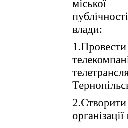
міської 
публічност
влади:
1.Провест
телекомпані
телетрансл
Тернопільсь
2.Створ
організації