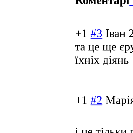
Коментарі
+1
#3
Іван
та це ще є
їхніх діянь
+1
#2
Марі
і це тільки