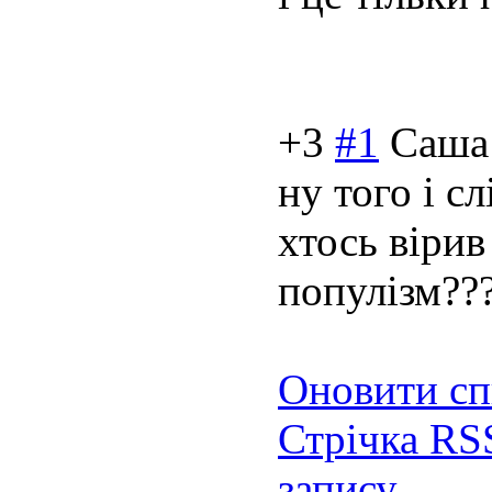
+3
#1
Саша
ну того і сл
хтось вірив
популізм??
Оновити сп
Стрічка RS
запису