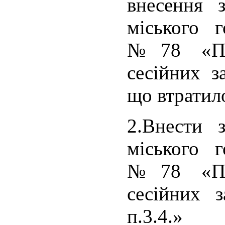
внесення 
міського г
№78 «Пр
сесійних з
що втратил
2.Внести 
міського г
№78 «Пр
сесійних 
п.3.4.»