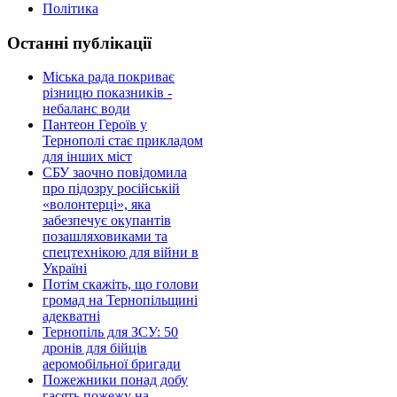
Політика
Останні публікації
Міська рада покриває
різницю показників -
небаланс води
Пантеон Героїв у
Тернополі стає прикладом
для інших міст
СБУ заочно повідомила
про підозру російській
«волонтерці», яка
забезпечує окупантів
позашляховиками та
спецтехнікою для війни в
Україні
Потім скажіть, що голови
громад на Тернопільщині
адекватні
Тернопіль для ЗСУ: 50
дронів для бійців
аеромобільної бригади
Пожежники понад добу
гасять пожежу на