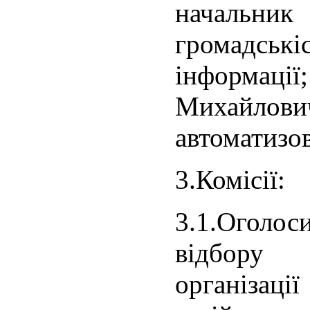
начальни
громадські
інформац
Михайлови
автоматизо
3.Комісії:
3.1.Огол
відбору
організаці