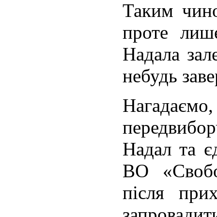
Таким чино
проте лиш
Надала зал
небудь зав
Нагада
передвибо
Надал та є
ВО «Своб
після при
запровад