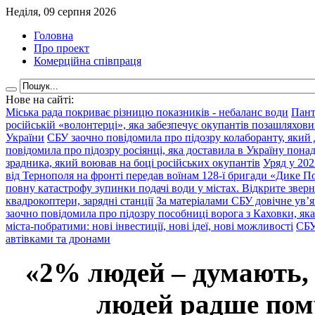
Неділя, 09 серпня 2026
Головна
Про проект
Комерційна співпраця
Нове на сайті:
Міська рада покриває різницю показників - небаланс води
Пант
російській «волонтерці», яка забезпечує окупантів позашляхови
України
СБУ заочно повідомила про підозру колаборанту, який
повідомила про підозру росіянці, яка доставила в Україну пона
зрадника, який воював на боці російських окупантів
Уряд у 202
від Тернополя на фронті передав воїнам 128-ї бригади «Дике По
повну катастрофу зупинки подачі води у містах. Відкрите звер
квадрокоптери, зарядні станції
За матеріалами СБУ довічне ув’
заочно повідомила про підозру пособниці ворога з Каховки, яка
міста-побратими: нові інвестиції, нові ідеї, нові можливості
СБУ
автівками та дронами
«2% людей – думають,
людей радше помр