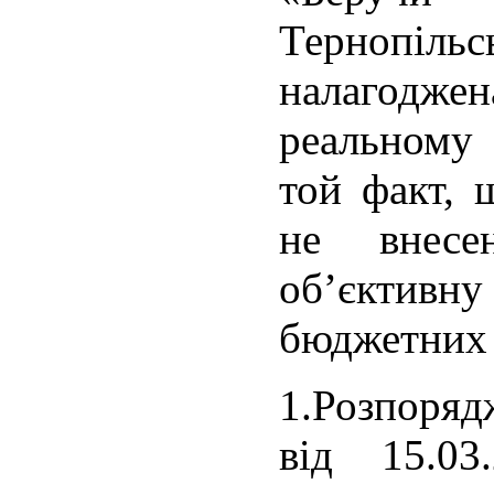
Тернопіл
налагоджен
реальному 
той факт, 
не внесе
об’єктив
бюджетних 
1.Розпоря
від 15.0