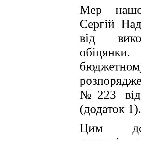
Мер нашо
Сергій Над
від вико
обіцянки
бюджетному
розпорядж
№223 від
(додаток 1)
Цим док