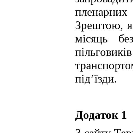
пленарних 
Зрештою, я
місяць бе
пільгов
транспор
під’їзди.
Додаток 1
З сайту Тер