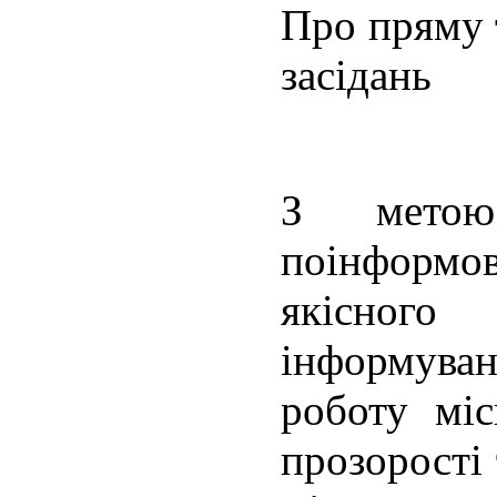
Про пряму 
засідань
З метою
поінформо
якісног
інформува
роботу міс
прозорості 