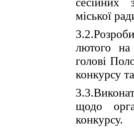
сесійних з
міської рад
3.2.Розро
лютого на
голові Пол
конкурсу т
3.3.Викон
щодо орга
конкурсу.