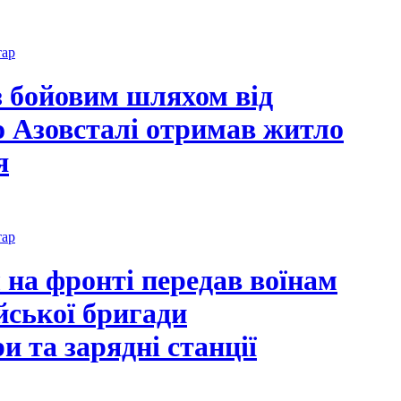
тар
з бойовим шляхом від
о Азовсталі отримав житло
я
тар
 на фронті передав воїнам
йської бригади
и та зарядні станції