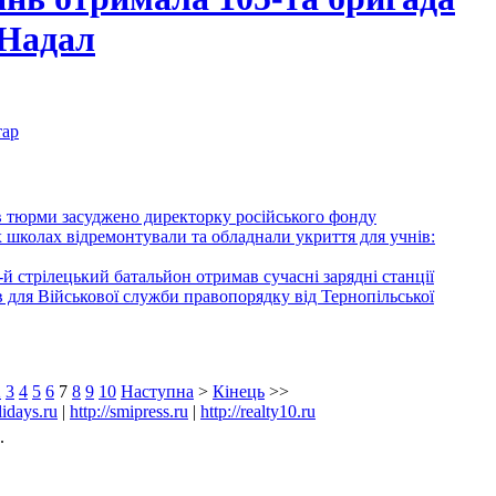
 Надал
тар
ів тюрми засуджено директорку російського фонду
 школах відремонтували та обладнали укриття для учнів:
-й стрілецький батальйон отримав сучасні зарядні станції
 для Військової служби правопорядку від Тернопільської
2
3
4
5
6
7
8
9
10
Наступна
>
Кінець
>>
lidays.ru
|
http://smipress.ru
|
http://realty10.ru
.