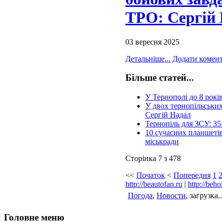
ТРО: Сергій
03 вересня 2025
Детальніше...
Додати комен
Більше статей...
У Тернополі до 8 рок
У двох тернопільських
Сергій Надал
Тернопіль для ЗСУ: 35
10 сучасних планшетів
міськради
Сторінка 7 з 478
<<
Початок
<
Попередня
1
http://beautofan.ru
|
http://beho
Погода
,
Новости
, загрузка..
Головне меню