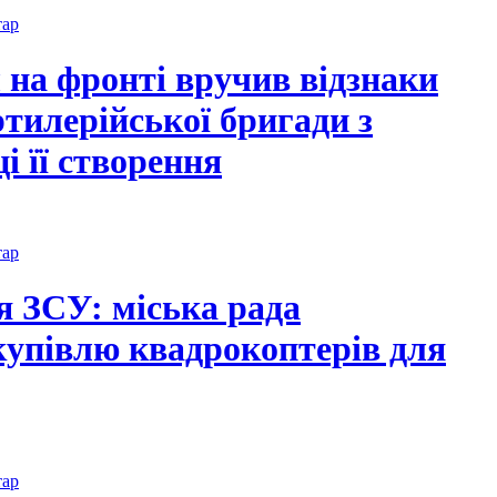
тар
 на фронті вручив відзнаки
ртилерійської бригади з
і її створення
тар
я ЗСУ: міська рада
купівлю квадрокоптерів для
тар