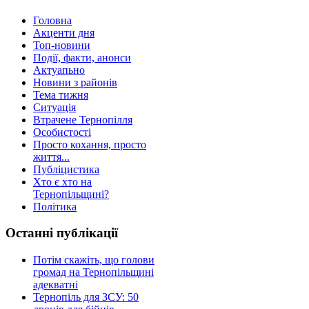
Головна
Акценти дня
Топ-новини
Події, факти, анонси
Актуапьно
Новини з районів
Тема тижня
Ситуація
Втрачене Тернопілля
Особистості
Просто кохання, просто
життя...
Публіцистика
Хто є хто на
Тернопільщині?
Політика
Останні публікації
Потім скажіть, що голови
громад на Тернопільщині
адекватні
Тернопіль для ЗСУ: 50