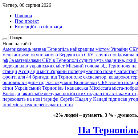
Четвер, 06 серпня 2026
Головна
Про проект
Комерційна співпраця
Нове на сайті:
Американець назвав Тернопіль найкращим містом України
СБУ
мешканцями окупованого Бердянська
СБУ заочно повідомила пр
рф
За матеріалами СБУ в Тернополі судитимуть зрадника, який 
водоканалів українських міст
Міський голова від Тернополя на 
станції
Асоціація міст України попереджає про повну катастроф
фронті для 44 бригади від Тернополя: екскаватор, квадрокоптери
бойовиків «днр» під час окупації Волновахи
СБУ заочно повідо
сітки
Український Тернопіль і канадська Міссіссаґа міста-побрат
Вологди, який забезпечував російських окупантів автівками та
переходять на нові тарифи
Сергій Надал у Канаді підписав уго
інші міста теж переглядають ціни
«2% людей – думають, 3 % - думають,
Нa Тернопіль