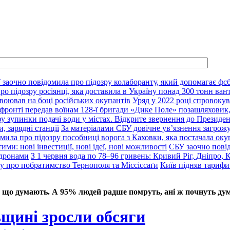
 заочно повідомила про підозру колаборанту, який допомагає фсб
о підозру росіянці, яка доставила в Україну понад 300 тонн ван
воював на боці російських окупантів
Уряд у 2022 році спровокув
фронті передав воїнам 128-ї бригади «Дике Поле» позашляховик,
у зупинки подачі води у містах. Відкрите звернення до Президе
, зарядні станції
За матеріалами СБУ довічне ув’язнення загрож
мила про підозру пособниці ворога з Каховки, яка постачала оку
ими: нові інвестиції, нові ідеї, нові можливості
СБУ заочно пові
 дронами
З 1 червня вода по 78–96 гривень: Кривий Ріг, Дніпро, 
ду про побратимство Тернополя та Міссіссаґи
Київ підняв тарифи
 що думають. А 95% людей радше помруть, ані ж почнуть дум
щині зросли обсяги