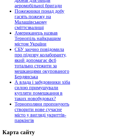
дронів для бійців
аеромобільної бригади
Пожежники понад добу
гасять пожежу на
Малашівському
сміттєзвалищі
Американець назвав
Тернопіль найкращим
містом України
СБУ заочно повідомила
про підозру колаборанту,
який допомагає фсб
тотально стежити за
мешканцями окупованого
Бердянська
А влада і забудовники хіба
силою примушували
купляти помешкання в
таких новобудовах?
Тернополяни пропонують
створити нове сучасне
місто у вигляді укриттів-
паркінгів
Карта сайту