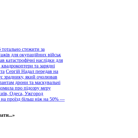
 тотально стежити за
тажів для окупаційних військ
ав катастрофічні наслідки для
 квадрокоптери та зарядні
нта
Сергій Надал передав на
ує зраднику, який очолював
пантам дрони та маскувальні
домила про підозру меру
Київ, Одеса, Ужгород
 на проїзд більш ніж на 50% —
ати...»