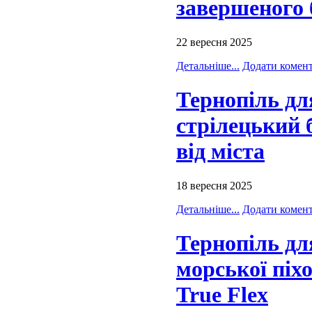
зaвершеного 
22 вересня 2025
Детальніше...
Додати комен
Тернопіль дл
стрілецький 
від міста
18 вересня 2025
Детальніше...
Додати комен
Тернопіль для
морської піх
True Flex