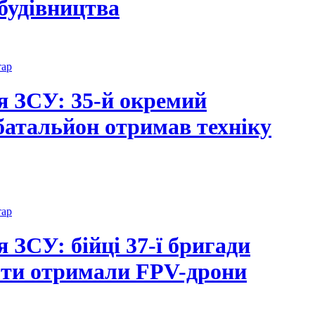
будівництвa
тар
я ЗСУ: 35-й окремий
батальйон отримав техніку
тар
 ЗСУ: бійці 37-ї бригади
оти отримали FPV-дрони