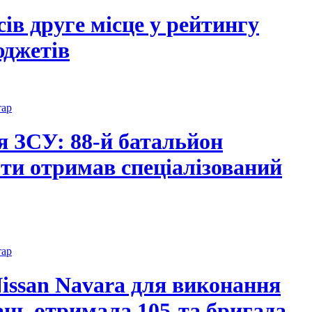
ів друге місце у рейтингу
юджетів
тар
я ЗСУ: 88-й батальйон
оти отримав спеціалізований
тар
issan Navara для виконання
ань отримала 105-та бригада