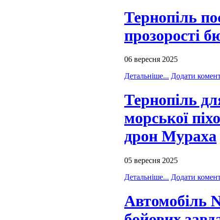
Тернопіль пос
прозорості б
06 вересня 2025
Детальніше...
Додати комен
Тернопіль дл
морської піх
дрон Мураха
05 вересня 2025
Детальніше...
Додати комен
Автомобіль N
бойових завд