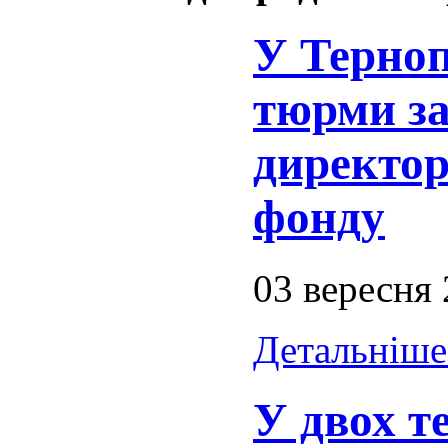
У Терноп
тюрми з
директор
фонду
03 вересня
Детальніше.
У двох т