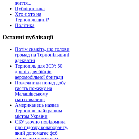
життя...
Публіцистика
Хто є хто на
Тернопільщині?
Політика
Останні публікації
Потім скажіть, що голови
громад на Тернопільщині
адекватні
Тернопіль для ЗСУ: 50
дронів для бійців
аеромобільної бригади
Пожежники понад добу
гасять пожежу на
Малашівському
сміттєзвалищі
Американець назвав
Тернопіль найкращим
містом України
СБУ заочно повідомила
про підозру колаборанту,
який допомагає фсб
тотально стежити за