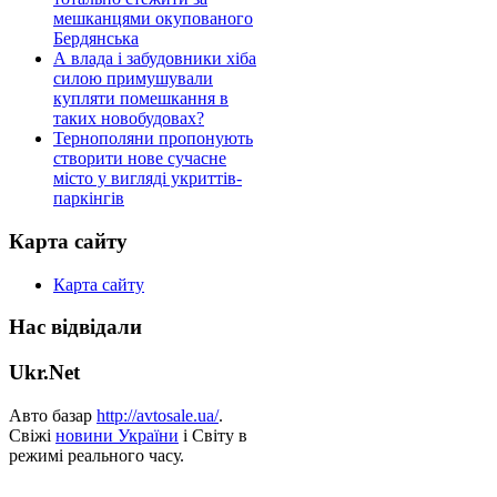
мешканцями окупованого
Бердянська
А влада і забудовники хіба
силою примушували
купляти помешкання в
таких новобудовах?
Тернополяни пропонують
створити нове сучасне
місто у вигляді укриттів-
паркінгів
Карта сайту
Карта сайту
Нас відвідали
Ukr.Net
Авто базар
http://avtosale.ua/
.
Свіжі
новини України
і Світу в
режимі реального часу.