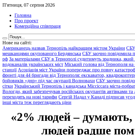
П'ятниця, 07 серпня 2026
Головна
Про проект
Комерційна співпраця
Нове на сайті:
Американець назвав Тернопіль найкращим містом України
СБУ
мешканцями окупованого Бердянська
СБУ заочно повідомила пр
рф
За матеріалами СБУ в Тернополі судитимуть зрадника, який 
водоканалів українських міст
Міський голова від Тернополя на 
станції
Асоціація міст України попереджає про повну катастроф
фронті для 44 бригади від Тернополя: екскаватор, квадрокоптери
бойовиків «днр» під час окупації Волновахи
СБУ заочно повідо
сітки
Український Тернопіль і канадська Міссіссаґа міста-побрат
Вологди, який забезпечував російських окупантів автівками та
переходять на нові тарифи
Сергій Надал у Канаді підписав уго
інші міста теж переглядають ціни
«2% людей – думають,
людей радше помр