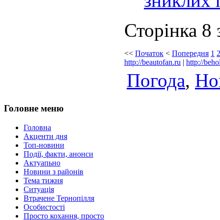
зниклих 
Сторінка 8 
<<
Початок
<
Попередня
1
http://beautofan.ru
|
http://beho
Погода
,
Но
Головне меню
Головна
Акценти дня
Топ-новини
Події, факти, анонси
Актуапьно
Новини з районів
Тема тижня
Ситуація
Втрачене Тернопілля
Особистості
Просто кохання, просто