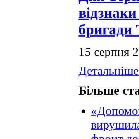
відзнаки
бригади
15 серпня 
Детальніше.
Більше ста
«Допомог
вирушила
фронт до