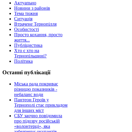
Актуапьно
Новини з районів
Тема тижня
Ситуація
Втрачене Тернопілля
Особистості
Просто кохання, просто
життя...
Публіцистика
Хто є хто на
Тернопільщині?
Політика
Останні публікації
Міська рада покриває
різницю показників -
небаланс води
Пантеон Героїв у
Тернополі стає прикладом
для інших міст
СБУ заочно повідомила
про підозру російській
«волонтерці», яка
забезпечує окупантів