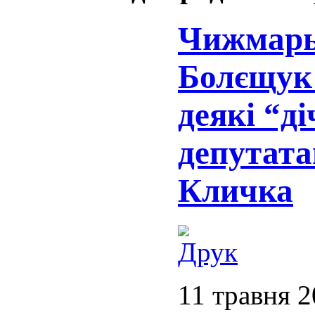
Чижмарь
Болєщук 
деякі “ді
депутата
Кличка
11 травня 