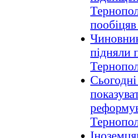
Тернополі
пообіцяв
Чиновник
підняли 
Тернопол
Сьогодні 
показува
реформув
Тернопол
Іноземця