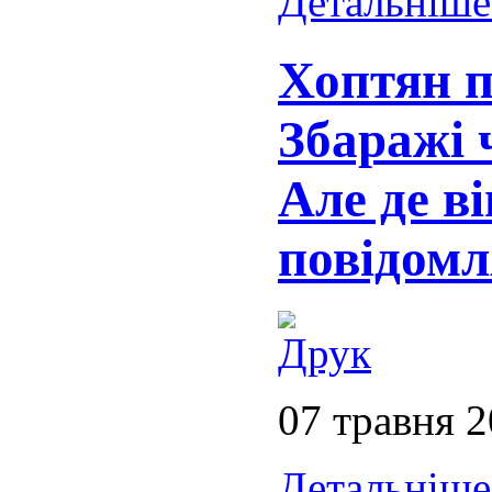
Детальніше.
Хоптян п
Збаражі 
Але де ві
повідомл
07 травня 
Детальніше.