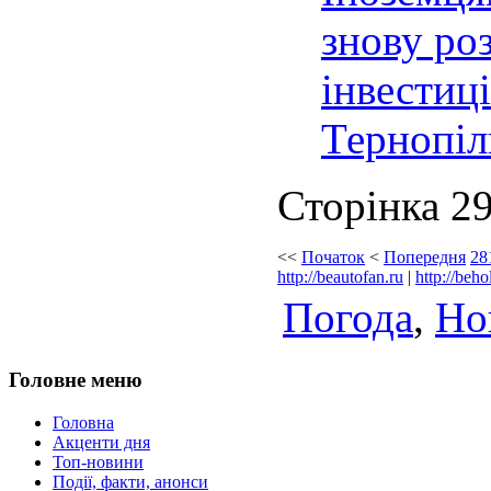
знову ро
інвестиц
Тернопіл
Сторінка 29
<<
Початок
<
Попередня
28
http://beautofan.ru
|
http://beho
Погода
,
Но
Головне меню
Головна
Акценти дня
Топ-новини
Події, факти, анонси