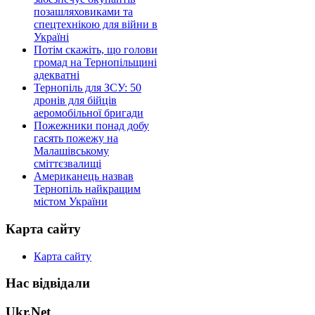
позашляховиками та
спецтехнікою для війни в
Україні
Потім скажіть, що голови
громад на Тернопільщині
адекватні
Тернопіль для ЗСУ: 50
дронів для бійців
аеромобільної бригади
Пожежники понад добу
гасять пожежу на
Малашівському
сміттєзвалищі
Американець назвав
Тернопіль найкращим
містом України
Карта сайту
Карта сайту
Нас відвідали
Ukr.Net