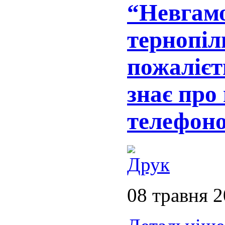
“Невгам
тернопіл
пожалієть
знає про
телефон
08 травня 