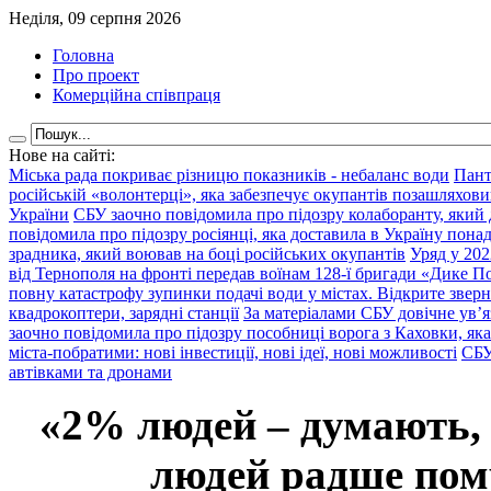
Неділя, 09 серпня 2026
Головна
Про проект
Комерційна співпраця
Нове на сайті:
Міська рада покриває різницю показників - небаланс води
Пант
російській «волонтерці», яка забезпечує окупантів позашляхови
України
СБУ заочно повідомила про підозру колаборанту, який
повідомила про підозру росіянці, яка доставила в Україну пона
зрадника, який воював на боці російських окупантів
Уряд у 202
від Тернополя на фронті передав воїнам 128-ї бригади «Дике По
повну катастрофу зупинки подачі води у містах. Відкрите звер
квадрокоптери, зарядні станції
За матеріалами СБУ довічне ув’
заочно повідомила про підозру пособниці ворога з Каховки, яка
міста-побратими: нові інвестиції, нові ідеї, нові можливості
СБУ
автівками та дронами
«2% людей – думають,
людей радше помр