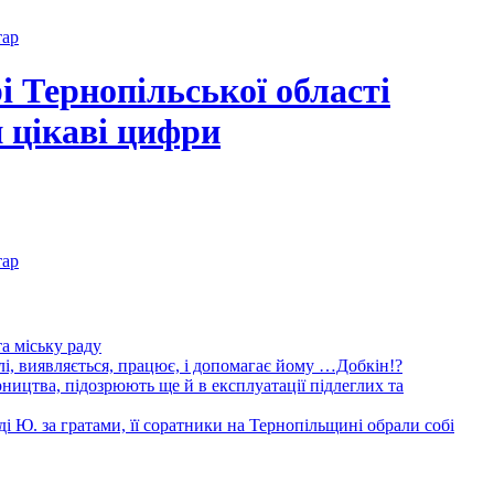
тар
і Тернопільської області
 цікаві цифри
тар
та міську раду
і, виявляється, працює, і допомагає йому …Добкін!?
рництва, підозрюють ще й в експлуатації підлеглих та
ді Ю. за гратами, її соратники на Тернопільщині обрали собі