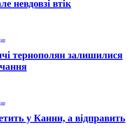
ле невдовзі втік
тар
ячі тернополян залишилися
ачання
тар
етить у Канни, а відправить