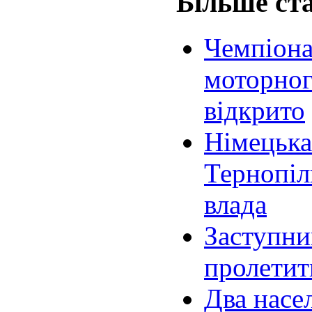
Більше ста
Чемпіона
моторног
відкрито
Німецька
Тернопіл
влада
Заступни
пролети
Два насел