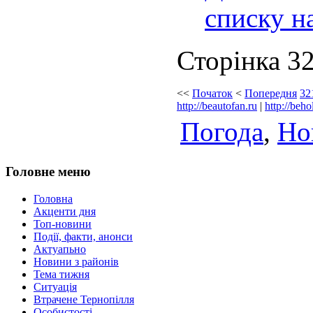
списку н
Сторінка 32
<<
Початок
<
Попередня
32
http://beautofan.ru
|
http://beho
Погода
,
Но
Головне меню
Головна
Акценти дня
Топ-новини
Події, факти, анонси
Актуапьно
Новини з районів
Тема тижня
Ситуація
Втрачене Тернопілля
Особистості