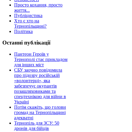
Просто кохання, просто
життя...
Публіцистика
Хто є хто на
Тернопільщині?
Політика
Останні публікації
Пантеон Героїв у
Тернополі стає прикладом
для інших міст
СБУ заочно повідомила
про підозру російській
«волонтерці», яка
забезпечує окупантів
позашляховиками та
спецтехнікою для війни в
Україні
Потім скажіть, що голови
громад на Тернопільщині
адекватні
Тернопіль для ЗСУ: 50
дронів для бійців