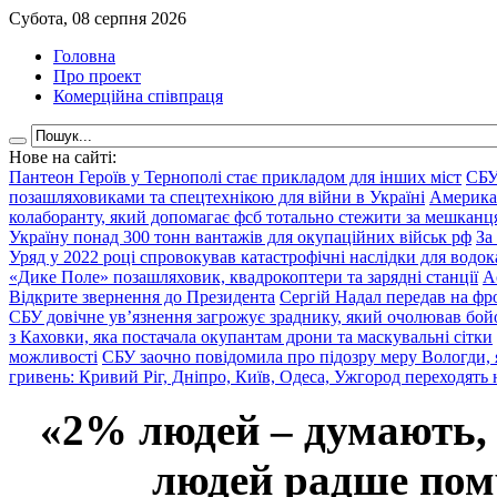
Субота, 08 серпня 2026
Головна
Про проект
Комерційна співпраця
Нове на сайті:
Пантеон Героїв у Тернополі стає прикладом для інших міст
СБУ
позашляховиками та спецтехнікою для війни в Україні
Америка
колаборанту, який допомагає фсб тотально стежити за мешкан
Україну понад 300 тонн вантажів для окупаційних військ рф
За
Уряд у 2022 році спровокував катастрофічні наслідки для водок
«Дике Поле» позашляховик, квадрокоптери та зарядні станції
А
Відкрите звернення до Президента
Сергій Надал передав на фро
СБУ довічне ув’язнення загрожує зраднику, який очолював бой
з Каховки, яка постачала окупантам дрони та маскувальні сітки
можливості
СБУ заочно повідомила про підозру меру Вологди, 
гривень: Кривий Ріг, Дніпро, Київ, Одеса, Ужгород переходять 
«2% людей – думають,
людей радше помр