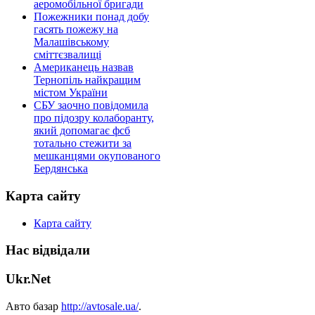
аеромобільної бригади
Пожежники понад добу
гасять пожежу на
Малашівському
сміттєзвалищі
Американець назвав
Тернопіль найкращим
містом України
СБУ заочно повідомила
про підозру колаборанту,
який допомагає фсб
тотально стежити за
мешканцями окупованого
Бердянська
Карта сайту
Карта сайту
Нас відвідали
Ukr.Net
Авто базар
http://avtosale.ua/
.