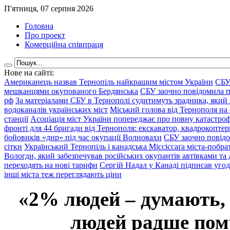
П'ятниця, 07 серпня 2026
Головна
Про проект
Комерційна співпраця
Нове на сайті:
Американець назвав Тернопіль найкращим містом України
СБУ
мешканцями окупованого Бердянська
СБУ заочно повідомила пр
рф
За матеріалами СБУ в Тернополі судитимуть зрадника, який 
водоканалів українських міст
Міський голова від Тернополя на 
станції
Асоціація міст України попереджає про повну катастроф
фронті для 44 бригади від Тернополя: екскаватор, квадрокоптери
бойовиків «днр» під час окупації Волновахи
СБУ заочно повідо
сітки
Український Тернопіль і канадська Міссіссаґа міста-побрат
Вологди, який забезпечував російських окупантів автівками та
переходять на нові тарифи
Сергій Надал у Канаді підписав уго
інші міста теж переглядають ціни
«2% людей – думають,
людей радше помр