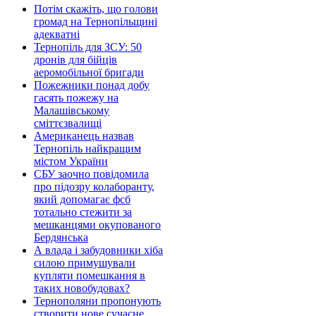
Потім скажіть, що голови
громад на Тернопільщині
адекватні
Тернопіль для ЗСУ: 50
дронів для бійців
аеромобільної бригади
Пожежники понад добу
гасять пожежу на
Малашівському
сміттєзвалищі
Американець назвав
Тернопіль найкращим
містом України
СБУ заочно повідомила
про підозру колаборанту,
який допомагає фсб
тотально стежити за
мешканцями окупованого
Бердянська
А влада і забудовники хіба
силою примушували
купляти помешкання в
таких новобудовах?
Тернополяни пропонують
створити нове сучасне