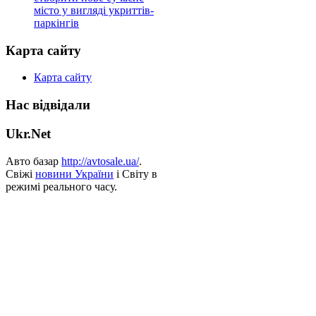
місто у вигляді укриттів-
паркінгів
Карта сайту
Карта сайту
Нас відвідали
Ukr.Net
Авто базар
http://avtosale.ua/
.
Свіжі
новини України
і Світу в
режимі реального часу.