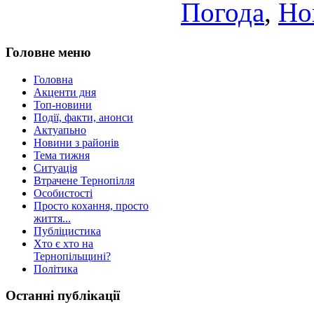
Погода
,
Но
Головне меню
Головна
Акценти дня
Топ-новини
Події, факти, анонси
Актуапьно
Новини з районів
Тема тижня
Ситуація
Втрачене Тернопілля
Особистості
Просто кохання, просто
життя...
Публіцистика
Хто є хто на
Тернопільщині?
Політика
Останні публікації