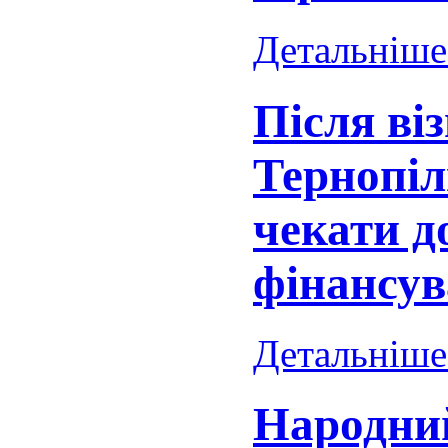
Детальніше.
Після ві
Тернопі
чекати д
фінансу
Детальніше.
Народний