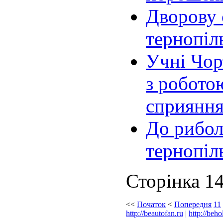
Дворову 
тернопіл
Учні Чор
з робото
сприяння
До рибол
тернопіл
Сторінка 14
<<
Початок
<
Попередня
11
http://beautofan.ru
|
http://beho