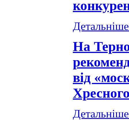
конкурен
Детальніше.
На Терн
рекомен
від «мос
Хресного
Детальніше.