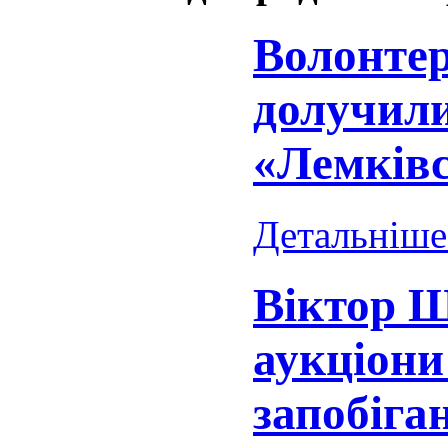
Волонтер
долучили
«Лемківс
Детальніше.
Віктор Ш
аукціони 
запобіга