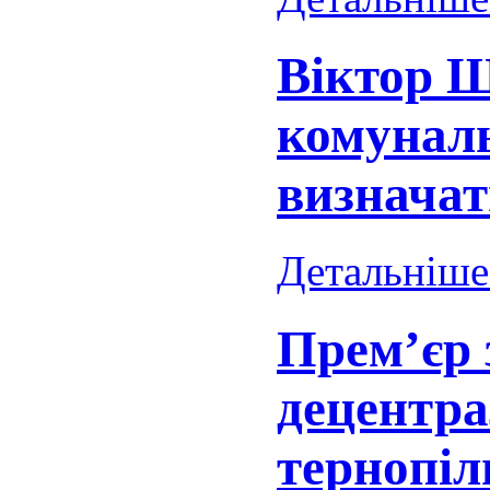
Віктор Ш
комуналь
визначат
Детальніше.
Прем’єр 
децентра
тернопіл