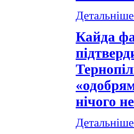
Детальніше.
Кайда ф
підтверд
Тернопіл
«одобрям
нічого н
Детальніше.