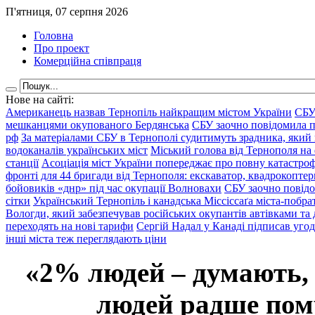
П'ятниця, 07 серпня 2026
Головна
Про проект
Комерційна співпраця
Нове на сайті:
Американець назвав Тернопіль найкращим містом України
СБУ
мешканцями окупованого Бердянська
СБУ заочно повідомила пр
рф
За матеріалами СБУ в Тернополі судитимуть зрадника, який 
водоканалів українських міст
Міський голова від Тернополя на 
станції
Асоціація міст України попереджає про повну катастроф
фронті для 44 бригади від Тернополя: екскаватор, квадрокоптери
бойовиків «днр» під час окупації Волновахи
СБУ заочно повідо
сітки
Український Тернопіль і канадська Міссіссаґа міста-побрат
Вологди, який забезпечував російських окупантів автівками та
переходять на нові тарифи
Сергій Надал у Канаді підписав уго
інші міста теж переглядають ціни
«2% людей – думають,
людей радше помр