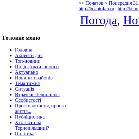
<<
Початок
<
Попередня
31
http://beautofan.ru
|
http://beho
Погода
,
Но
Головне меню
Головна
Акценти дня
Топ-новини
Події, факти, анонси
Актуапьно
Новини з районів
Тема тижня
Ситуація
Втрачене Тернопілля
Особистості
Просто кохання, просто
життя...
Публіцистика
Хто є хто на
Тернопільщині?
Політика