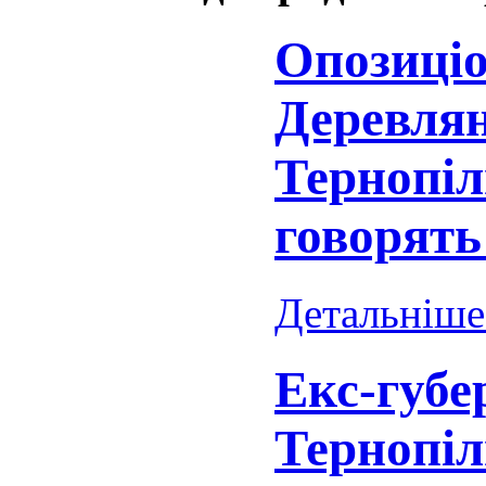
Опозиціо
Деревля
Тернопі
говорять
Детальніше.
Екс-губе
Тернопіл