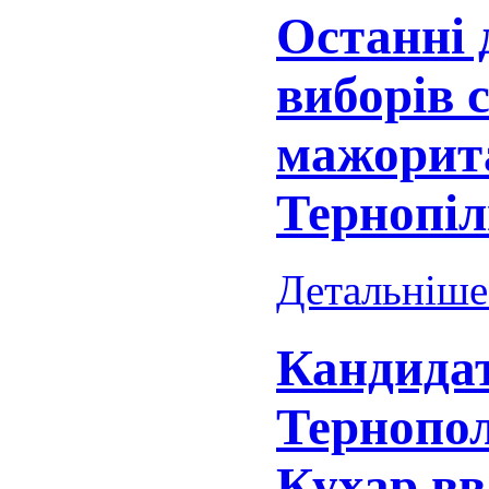
Останні 
виборів 
мажорит
Тернопі
Детальніше.
Кандидат
Тернопо
Кухар вв