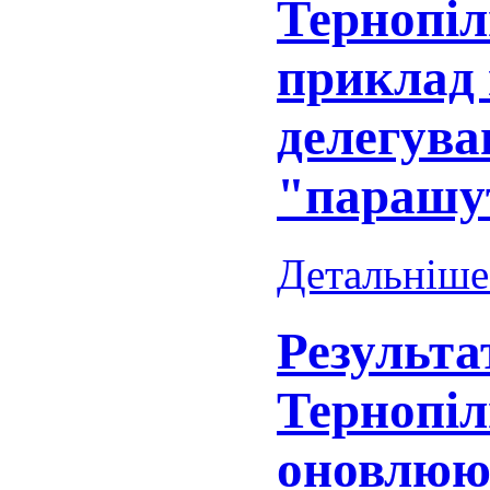
Тернопіл
приклад в
делегува
"парашу
Детальніше.
Результа
Тернопіл
оновлюю