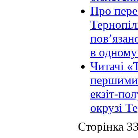
Про пере
Тернопіл
пов’язан
в одному
Читачі «
першими 
екзіт-по
окрузі Т
Сторінка 33