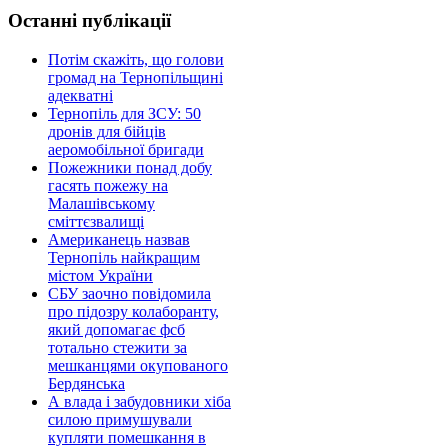
Останні публікації
Потім скажіть, що голови
громад на Тернопільщині
адекватні
Тернопіль для ЗСУ: 50
дронів для бійців
аеромобільної бригади
Пожежники понад добу
гасять пожежу на
Малашівському
сміттєзвалищі
Американець назвав
Тернопіль найкращим
містом України
СБУ заочно повідомила
про підозру колаборанту,
який допомагає фсб
тотально стежити за
мешканцями окупованого
Бердянська
А влада і забудовники хіба
силою примушували
купляти помешкання в