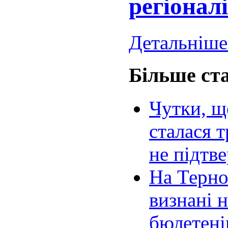
регіонал
Детальніше.
Більше ста
Чутки, щ
сталася т
не підтв
На Терно
визнані 
бюлетені