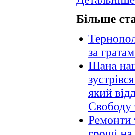
Більше ста
Тернопол
за гратам
Шана на
зустрівся
який відд
Свободу 
Ремонти 
гроші на