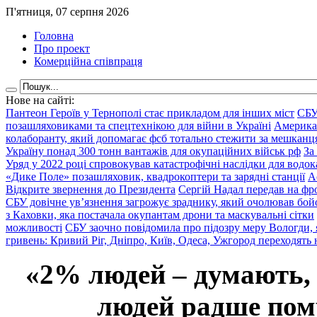
П'ятниця, 07 серпня 2026
Головна
Про проект
Комерційна співпраця
Нове на сайті:
Пантеон Героїв у Тернополі стає прикладом для інших міст
СБУ
позашляховиками та спецтехнікою для війни в Україні
Америка
колаборанту, який допомагає фсб тотально стежити за мешкан
Україну понад 300 тонн вантажів для окупаційних військ рф
За
Уряд у 2022 році спровокував катастрофічні наслідки для водок
«Дике Поле» позашляховик, квадрокоптери та зарядні станції
А
Відкрите звернення до Президента
Сергій Надал передав на фро
СБУ довічне ув’язнення загрожує зраднику, який очолював бой
з Каховки, яка постачала окупантам дрони та маскувальні сітки
можливості
СБУ заочно повідомила про підозру меру Вологди, 
гривень: Кривий Ріг, Дніпро, Київ, Одеса, Ужгород переходять 
«2% людей – думають,
людей радше помр