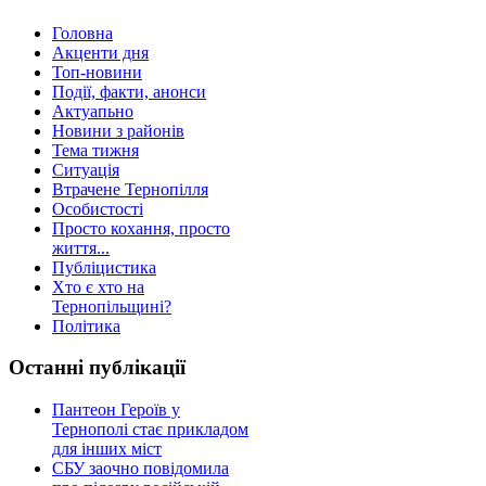
Головна
Акценти дня
Топ-новини
Події, факти, анонси
Актуапьно
Новини з районів
Тема тижня
Ситуація
Втрачене Тернопілля
Особистості
Просто кохання, просто
життя...
Публіцистика
Хто є хто на
Тернопільщині?
Політика
Останні публікації
Пантеон Героїв у
Тернополі стає прикладом
для інших міст
СБУ заочно повідомила