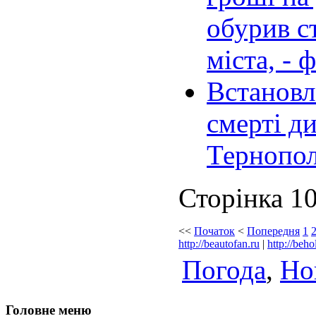
обурив с
міста, - 
Встановл
смерті ди
Тернопо
Сторінка 10
<<
Початок
<
Попередня
1
http://beautofan.ru
|
http://beho
Погода
,
Но
Головне меню