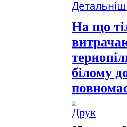
Детальніше
На що ті
витрача
тернопіл
білому до
повномас