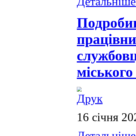
Детальніше.
Подроби
працівн
службовц
міськог
16 січня 20
Детальніше.