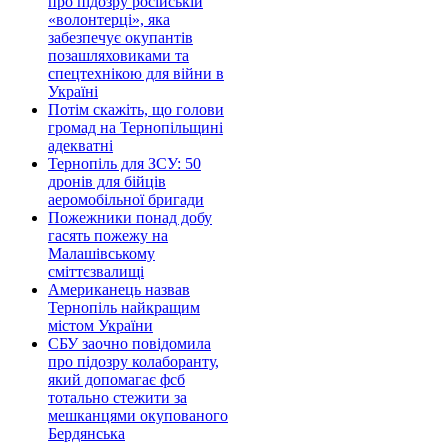
про підозру російській
«волонтерці», яка
забезпечує окупантів
позашляховиками та
спецтехнікою для війни в
Україні
Потім скажіть, що голови
громад на Тернопільщині
адекватні
Тернопіль для ЗСУ: 50
дронів для бійців
аеромобільної бригади
Пожежники понад добу
гасять пожежу на
Малашівському
сміттєзвалищі
Американець назвав
Тернопіль найкращим
містом України
СБУ заочно повідомила
про підозру колаборанту,
який допомагає фсб
тотально стежити за
мешканцями окупованого
Бердянська