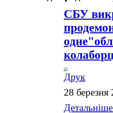
СБУ вик
продемо
одне"об
колаборц
28 березня
Детальніше.