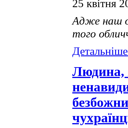
25 квітня 2
Адже наш о
того обличч
Детальніше.
Людина, 
ненавиди
безбожни
чухраїнці