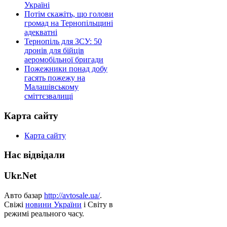
Україні
Потім скажіть, що голови
громад на Тернопільщині
адекватні
Тернопіль для ЗСУ: 50
дронів для бійців
аеромобільної бригади
Пожежники понад добу
гасять пожежу на
Малашівському
сміттєзвалищі
Карта сайту
Карта сайту
Нас відвідали
Ukr.Net
Авто базар
http://avtosale.ua/
.
Свіжі
новини України
і Світу в
режимі реального часу.