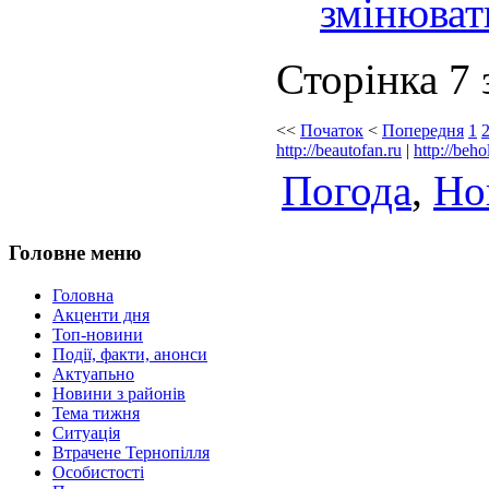
змінюват
Сторінка 7 
<<
Початок
<
Попередня
1
http://beautofan.ru
|
http://beho
Погода
,
Но
Головне меню
Головна
Акценти дня
Топ-новини
Події, факти, анонси
Актуапьно
Новини з районів
Тема тижня
Ситуація
Втрачене Тернопілля
Особистості