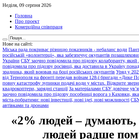
Неділя, 09 серпня 2026
Головна
Про проект
Комерційна співпраця
Нове на сайті:
Міська рада покриває різницю показників - небаланс води
Пант
російській «волонтерці», яка забезпечує окупантів позашляхови
України
СБУ заочно повідомила про підозру колаборанту, який
повідомила про підозру росіянці, яка доставила в Україну пона
зрадника, який воював на боці російських окупантів
Уряд у 202
від Тернополя на фронті передав воїнам 128-ї бригади «Дике По
повну катастрофу зупинки подачі води у містах. Відкрите звер
квадрокоптери, зарядні станції
За матеріалами СБУ довічне ув’
заочно повідомила про підозру пособниці ворога з Каховки, яка
міста-побратими: нові інвестиції, нові ідеї, нові можливості
СБУ
автівками та дронами
«2% людей – думають,
людей радше помр