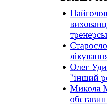
Найголов
вихованці
тренерсь
Старосло
лікування
Олег Уди
"інший ре
Микола 
обставин