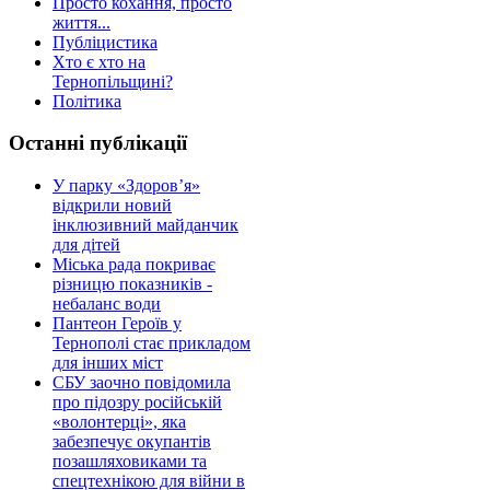
Просто кохання, просто
життя...
Публіцистика
Хто є хто на
Тернопільщині?
Політика
Останні публікації
У парку «Здоров’я»
відкрили новий
інклюзивний майданчик
для дітей
Міська рада покриває
різницю показників -
небаланс води
Пантеон Героїв у
Тернополі стає прикладом
для інших міст
СБУ заочно повідомила
про підозру російській
«волонтерці», яка
забезпечує окупантів
позашляховиками та
спецтехнікою для війни в