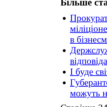
Більше ста
Прокурат
міліціоне
в бізнес
Держслуж
відповід
І буде сві
Губерант
можуть н