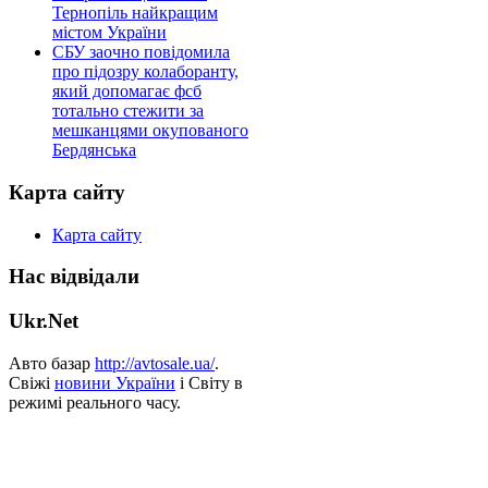
Тернопіль найкращим
містом України
СБУ заочно повідомила
про підозру колаборанту,
який допомагає фсб
тотально стежити за
мешканцями окупованого
Бердянська
Карта сайту
Карта сайту
Нас відвідали
Ukr.Net
Авто базар
http://avtosale.ua/
.
Свіжі
новини України
і Світу в
режимі реального часу.