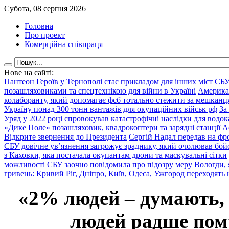
Субота, 08 серпня 2026
Головна
Про проект
Комерційна співпраця
Нове на сайті:
Пантеон Героїв у Тернополі стає прикладом для інших міст
СБУ
позашляховиками та спецтехнікою для війни в Україні
Америка
колаборанту, який допомагає фсб тотально стежити за мешкан
Україну понад 300 тонн вантажів для окупаційних військ рф
За
Уряд у 2022 році спровокував катастрофічні наслідки для водок
«Дике Поле» позашляховик, квадрокоптери та зарядні станції
А
Відкрите звернення до Президента
Сергій Надал передав на фро
СБУ довічне ув’язнення загрожує зраднику, який очолював бой
з Каховки, яка постачала окупантам дрони та маскувальні сітки
можливості
СБУ заочно повідомила про підозру меру Вологди, 
гривень: Кривий Ріг, Дніпро, Київ, Одеса, Ужгород переходять 
«2% людей – думають,
людей радше помр