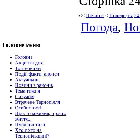
Сторінка 24
<<
Початок
<
Попередня
24
Погода
,
Но
Головне меню
Головна
Акценти дня
Топ-новини
Події, факти, анонси
Актуапьно
Новини з районів
Тема тижня
Ситуація
Втрачене Тернопілля
Особистості
Просто кохання, просто
життя...
Публіцистика
Хто є хто на
Тернопільщині?