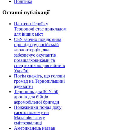
Політика
Останні публікації
Пантеон Героїв у
Тернополі стає прикладом
для інших міст
СБУ заочно повідомила
про підозру російській
«волонтерці», яка
забезпечує окупантів
позашляховиками та
спецтехнікою для війни в
Україні
Потім скажіть, що голови
громад на Тернопільщині
адекватні
Тернопіль для ЗСУ: 50
дронів для бійців
аеромобільної бригади
Пожежники понад добу
гасять пожежу на
Малашівському
сміттєзвалищі
Американець назвав