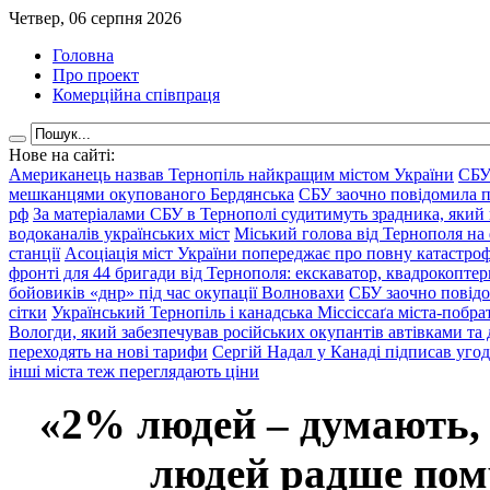
Четвер, 06 серпня 2026
Головна
Про проект
Комерційна співпраця
Нове на сайті:
Американець назвав Тернопіль найкращим містом України
СБУ
мешканцями окупованого Бердянська
СБУ заочно повідомила пр
рф
За матеріалами СБУ в Тернополі судитимуть зрадника, який 
водоканалів українських міст
Міський голова від Тернополя на 
станції
Асоціація міст України попереджає про повну катастроф
фронті для 44 бригади від Тернополя: екскаватор, квадрокоптери
бойовиків «днр» під час окупації Волновахи
СБУ заочно повідо
сітки
Український Тернопіль і канадська Міссіссаґа міста-побрат
Вологди, який забезпечував російських окупантів автівками та
переходять на нові тарифи
Сергій Надал у Канаді підписав уго
інші міста теж переглядають ціни
«2% людей – думають,
людей радше помр