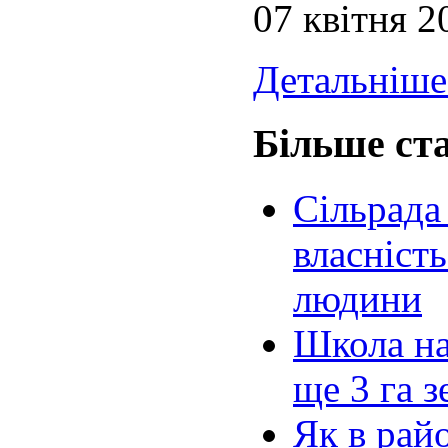
07 квітня 2
Детальніше.
Більше ста
Сільрада 
власність
людини
Школа на
ще 3 га з
Як в рай