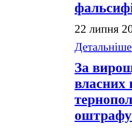
фальсиф
22 липня 2
Детальніше.
За вирощ
власних 
тернопо
оштрафу