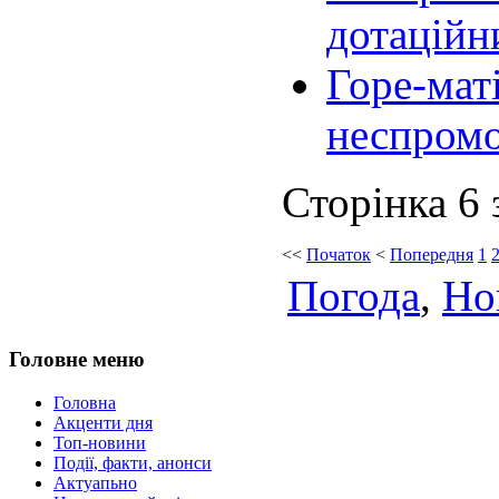
дотаційн
Горе-мат
неспромо
Сторінка 6 
<<
Початок
<
Попередня
1
Погода
,
Но
Головне меню
Головна
Акценти дня
Топ-новини
Події, факти, анонси
Актуапьно