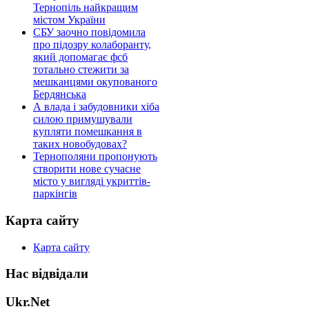
Тернопіль найкращим
містом України
СБУ заочно повідомила
про підозру колаборанту,
який допомагає фсб
тотально стежити за
мешканцями окупованого
Бердянська
А влада і забудовники хіба
силою примушували
купляти помешкання в
таких новобудовах?
Тернополяни пропонують
створити нове сучасне
місто у вигляді укриттів-
паркінгів
Карта сайту
Карта сайту
Нас відвідали
Ukr.Net