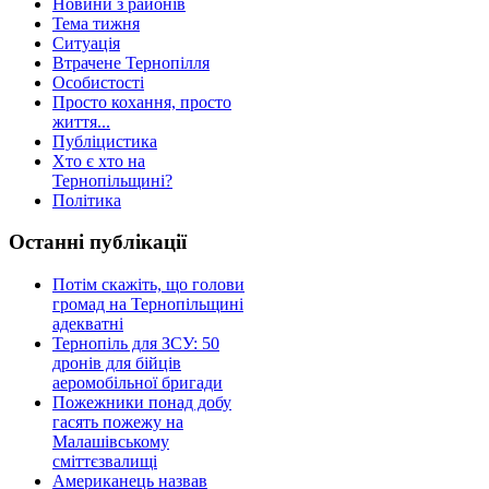
Новини з районів
Тема тижня
Ситуація
Втрачене Тернопілля
Особистості
Просто кохання, просто
життя...
Публіцистика
Хто є хто на
Тернопільщині?
Політика
Останні публікації
Потім скажіть, що голови
громад на Тернопільщині
адекватні
Тернопіль для ЗСУ: 50
дронів для бійців
аеромобільної бригади
Пожежники понад добу
гасять пожежу на
Малашівському
сміттєзвалищі
Американець назвав