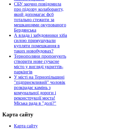
СБУ заочно повідомила
про підозру колаборанту,
який допомагає фсб
тотально стежити за
мешканцями окупованого
Бердянська
А влада і забудовники хіба
силою примушували
купляти помешкання в
таких новобудовах?
Тернополяни пропонують
створити нове сучасне
місто у вигляді укриттів-
паркінгів
У місті на Тернопільщині
"підприємливий" чоловік
розкрадає камінь з
комунальної дороги і
реконструкції моста!
Міська рада в "долі?"
Карта сайту
Карта сайту