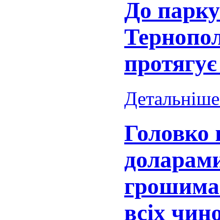
До парку
Тернопол
протягує
Детальніше.
Головко
доларам
грошима
всіх чин