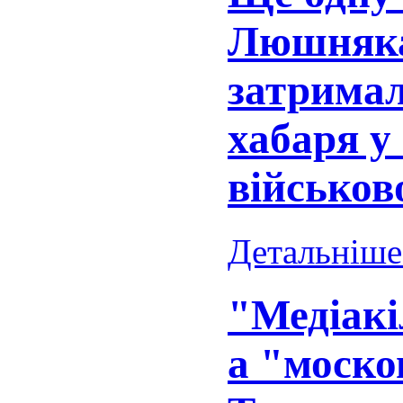
Люшняка
затримал
хабаря у
військов
Детальніше.
"Медіакі
а "моско