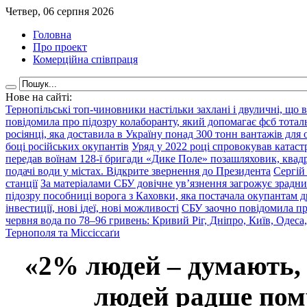
Четвер, 06 серпня 2026
Головна
Про проект
Комерційна співпраця
Нове на сайті:
Тернопільські топ-чиновники настільки захлані і двуличні, що 
повідомила про підозру колаборанту, який допомагає фсб тота
росіянці, яка доставила в Україну понад 300 тонн вантажів для
боці російських окупантів
Уряд у 2022 році спровокував катаст
передав воїнам 128-ї бригади «Дике Поле» позашляховик, квадр
подачі води у містах. Відкрите звернення до Президента
Сергій
станції
За матеріалами СБУ довічне ув’язнення загрожує зрадни
підозру пособниці ворога з Каховки, яка постачала окупантам д
інвестиції, нові ідеї, нові можливості
СБУ заочно повідомила пр
червня вода по 78–96 гривень: Кривий Ріг, Дніпро, Київ, Одеса
Тернополя та Міссіссаґи
«2% людей – думають,
людей радше помр