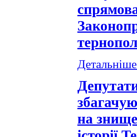
спрямов
Законоп
тернопол
Детальніше.
Депутати
збагачую
на знище
історії 