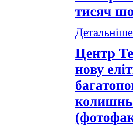
тисяч ш
Детальніше.
Центр Те
нову елі
багатопо
колишньо
(фотофак