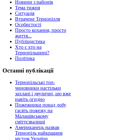
Новини з районів
Тема тижня
Ситуація
Втрачене Тернопілля
Особистості
Просто кохання, просто
життя...
Публіцистика
Хто є хто на
Тернопільщині?
Політика
Останні публікації
Тернопільські топ-
чиновники настільки
захлані і двуличні, що вже
навіть огидно
Пожежники понад добу
гасять пожежу на
Малашівському
сміттєзвалищі
Американець назвав
Тернопіль найкращим
містом України