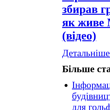
збирав г
як живе
(відео)
Детальніше.
Більше ста
Інформац
будівницт
для голь