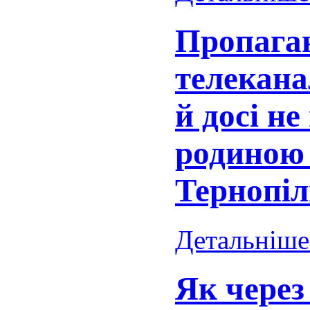
Пропаган
телекана
й досі н
родиною 
Тернопі
Детальніше.
Як через