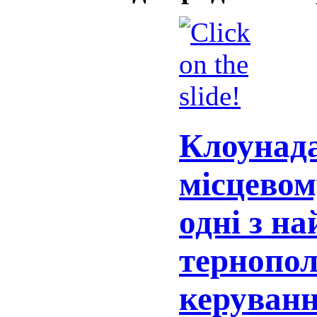
Клоунада
місцевом
одні з н
тернопол
керуван