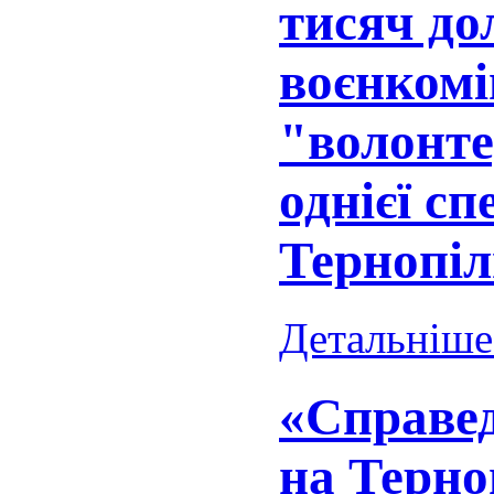
тисяч до
воєнкомі
"волонте
однієї сп
Тернопі
Детальніше.
«Справед
на Терно