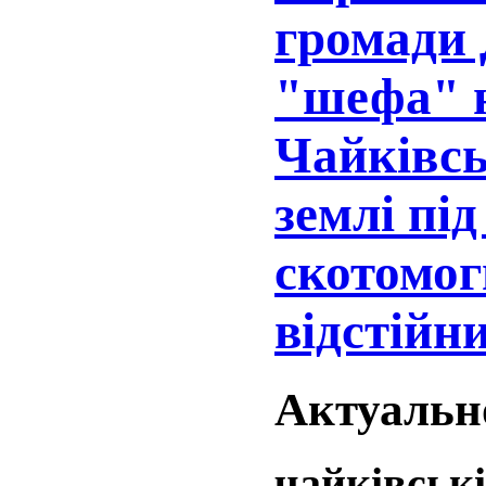
громади 
"шефа" 
Чайківс
землі пі
скотомог
відстійн
Актуально
чайківські