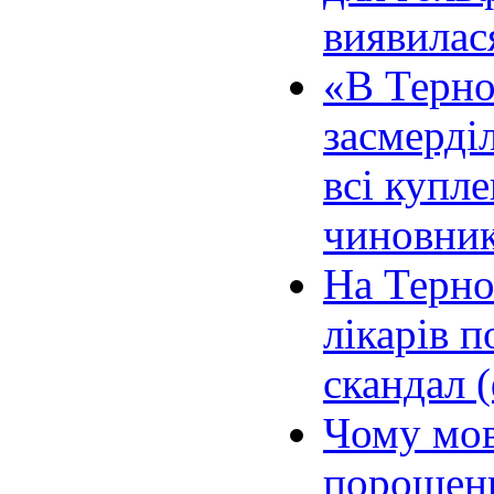
виявилас
«В Терно
засмерді
всі купле
чиновник
На Терно
лікарів 
скандал 
Чому мов
порошен