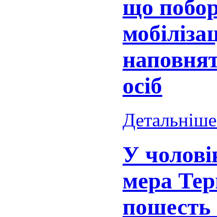
що побор
мобіліза
наповнят
осіб
Детальніше.
У чолові
мера Тер
пошесть 