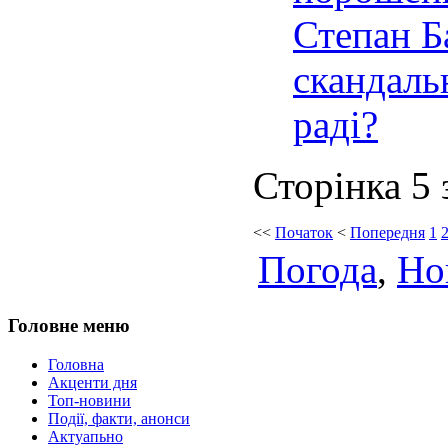
Степан Б
скандаль
раді?
Сторінка 5 
<<
Початок
<
Попередня
1
Погода
,
Но
Головне меню
Головна
Акценти дня
Топ-новини
Події, факти, анонси
Актуапьно