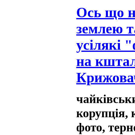
Ось що н
землею т
усілякі 
на кштал
Крижовач
чайківськи
корупція, 
фото, тер