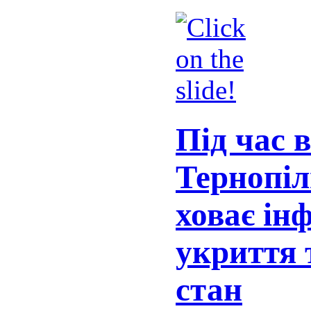
Під час 
Тернопіл
ховає ін
укриття 
стан