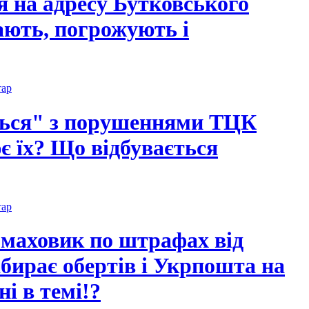
я на адресу Бутковського
ють, погрожують і
тар
ться" з порушеннями ТЦК
ює їх? Що відбувається
тар
маховик по штрафах від
ирає обертів і Укрпошта на
і в темі!?