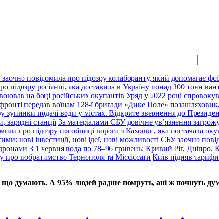
 заочно повідомила про підозру колаборанту, який допомагає фсб
о підозру росіянці, яка доставила в Україну понад 300 тонн ван
воював на боці російських окупантів
Уряд у 2022 році спровокув
фронті передав воїнам 128-ї бригади «Дике Поле» позашляховик,
у зупинки подачі води у містах. Відкрите звернення до Президе
, зарядні станції
За матеріалами СБУ довічне ув’язнення загрож
мила про підозру пособниці ворога з Каховки, яка постачала оку
ими: нові інвестиції, нові ідеї, нові можливості
СБУ заочно пові
 дронами
З 1 червня вода по 78–96 гривень: Кривий Ріг, Дніпро, 
ду про побратимство Тернополя та Міссіссаґи
Київ підняв тарифи
 що думають. А 95% людей радше помруть, ані ж почнуть дум