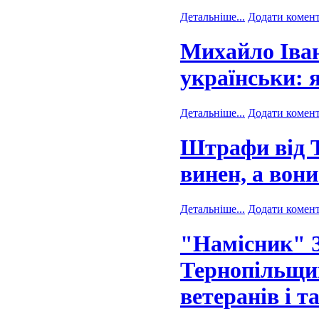
Детальніше...
Додати комен
Михайло Іван
українськи: 
Детальніше...
Додати комен
Штрафи від 
винен, а вони
Детальніше...
Додати комен
"Намісник" З
Тернопільщи
ветеранів і т