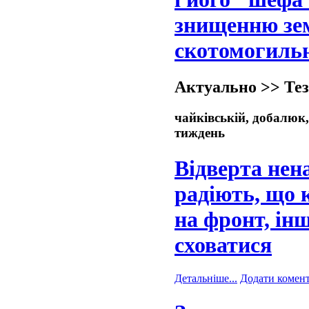
знищенню зем
скотомогильн
Актуально >> Тез
чайківській, добалюк,
тиждень
Відверта нен
радіють, що 
на фронт, ін
сховатися
Детальніше...
Додати комен