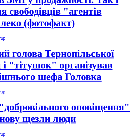
я свободівців "агентів
леко (фотофакт)
тар
ий голова Тернопільської
 і "тітушок" організував
дішнього шефа Головка
тар
 "добровільного оповіщення"
знову щезли люди
тар