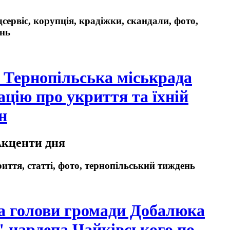
сервіс, корупція, крадіжки, скандали, фото,
ень
и Тернопільська міськрада
ацію про укриття та їхній
н
Акценти дня
иття, статті, фото, тернопільський тиждень
а голови громади Добалюка
" нардепа Чайківського по