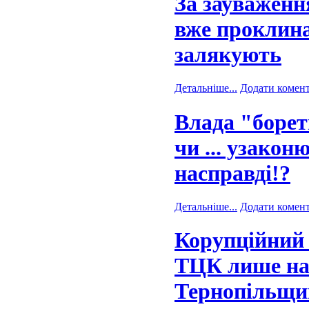
За зауваженн
вже проклина
залякують
Детальніше...
Додати комен
Влада "боре
чи ... узакон
насправді!?
Детальніше...
Додати комен
Корупційний 
ТЦК лише наб
Тернопільщин