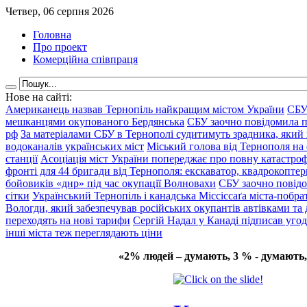
Четвер, 06 серпня 2026
Головна
Про проект
Комерційна співпраця
Нове на сайті:
Американець назвав Тернопіль найкращим містом України
СБУ
мешканцями окупованого Бердянська
СБУ заочно повідомила пр
рф
За матеріалами СБУ в Тернополі судитимуть зрадника, який 
водоканалів українських міст
Міський голова від Тернополя на 
станції
Асоціація міст України попереджає про повну катастроф
фронті для 44 бригади від Тернополя: екскаватор, квадрокоптери
бойовиків «днр» під час окупації Волновахи
СБУ заочно повідо
сітки
Український Тернопіль і канадська Міссіссаґа міста-побрат
Вологди, який забезпечував російських окупантів автівками та
переходять на нові тарифи
Сергій Надал у Канаді підписав уго
інші міста теж переглядають ціни
«2% людей – думають, 3 % - думають,