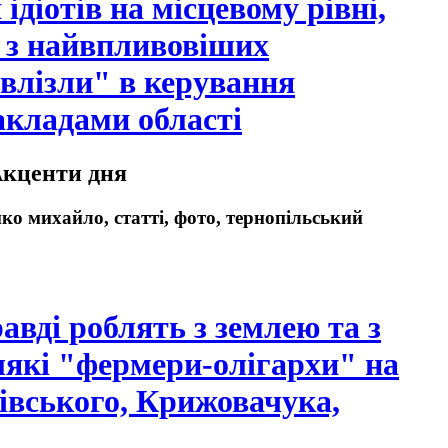
ідіотів на місцевому рівні,
і з найвпливовіших
влізли" в керування
кладами області
Акценти дня
нко михайло, статті, фото, тернопільський
авді роблять з землею та з
лякі "фермери-олігархи" на
вського, Крижовачука,