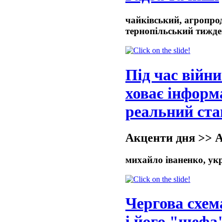
чайківський, агропрод
тернопільський тижд
Під час війн
ховає інформ
реальний ста
Акценти дня >> 
михайло іваненко, укр
Чергова схем
і його "шефа