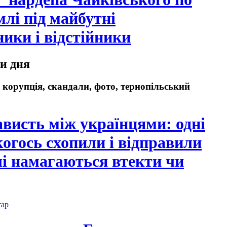
лі під майбутні
ики і відстійники
и дня
 корупція, скандали, фото, тернопільський
ависть між українцями: одні
когось схопили і відправили
ші намагаються втекти чи
тар