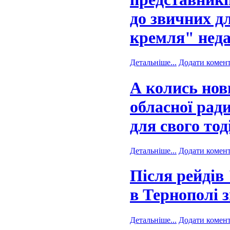
до звичних дл
кремля" неда
Детальніше...
Додати комен
А колись нов
обласної ради
для свого то
Детальніше...
Додати комен
Після рейдів
в Тернополі 
Детальніше...
Додати комен