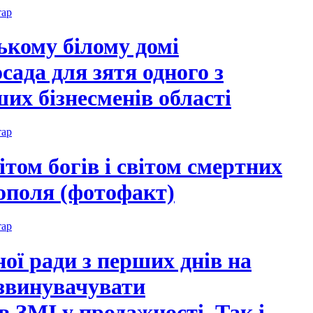
тар
ькому білому домі
сада для зятя одного з
их бізнесменів області
тар
том богів і світом смертних
ополя (фотофакт)
тар
ої ради з перших днів на
 звинувачувати
в ЗМІ у продажності. Так і