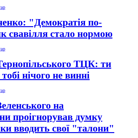
тар
енко: "Демократія по-
як свавілля стало нормою
тар
Тернопільського ТЦК: ти
 тобі нічого не винні
тар
еленського на
ни проігнорував думку
аки вводить свої "талони"