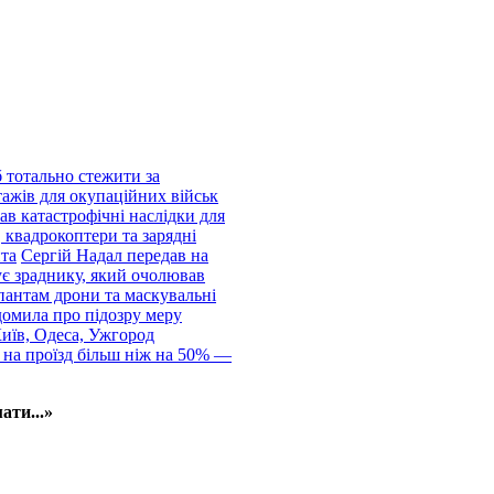
 тотально стежити за
тажів для окупаційних військ
ав катастрофічні наслідки для
 квадрокоптери та зарядні
нта
Сергій Надал передав на
ує зраднику, який очолював
пантам дрони та маскувальні
домила про підозру меру
Київ, Одеса, Ужгород
 на проїзд більш ніж на 50% —
ати...»