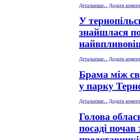
Детальніше...
Додати комен
У тернопільс
знайшлася по
найвпливовіш
Детальніше...
Додати комен
Брама між сві
у парку Терн
Детальніше...
Додати комен
Голова обласн
посаді почав
представникі