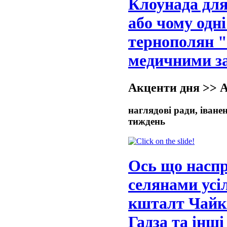
Клоунада для 
або чому одн
тернополян "
медичними за
Акценти дня >> 
наглядові ради, іване
тиждень
Ось що наспр
селянами усі
кшталт Чайкі
Гадза та інші